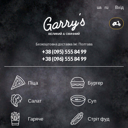
ua
ru
Вхід
ВЕЛИКИЙ & СМАЧНИЙ
Безкоштовна доставка їжі: Полтава
+38 (095) 555 84 99
+38 (096) 555 84 99
Доставка
Піца
Бургер
Бонуси
Контакти
Салат
Суп
Оферта
Гаряче
Стріт фуд