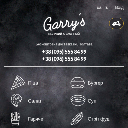
ua
ru
Вхід
ВЕЛИКИЙ & СМАЧНИЙ
Безкоштовна доставка їжі: Полтава
+38 (095) 555 84 99
+38 (096) 555 84 99
Доставка
Піца
Бургер
Бонуси
Контакти
Салат
Суп
Оферта
Гаряче
Стріт фуд