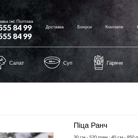
вка їжі: Полтава
 555 84 99
Доставка
Бонуси
Контакти
 555 84 99
Салат
Суп
Гаряче
Піца Ранч
30 см - 520 грам ; 40 см - 850 