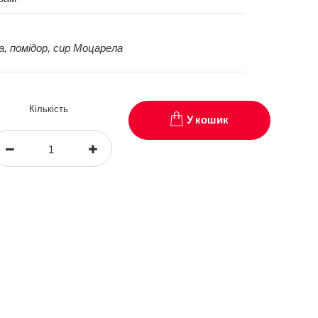
а, помідор, сир Моцарела
Кількість
У кошик