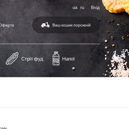
ua
ru
Вхід
Оферта
Ваш кошик порожній
Стріт фуд
Напої
грам