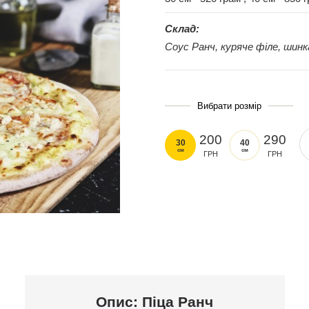
Склад:
Соус Ранч, куряче філе, шинк
Вибрати розмір
200
290
30
40
см
см
ГРН
ГРН
Опис: Піца Ранч