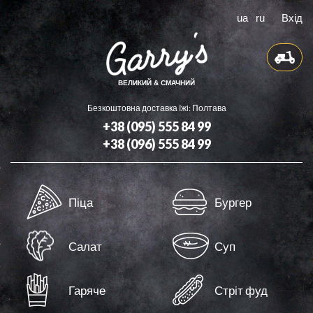
ua
ru
Вхід
ВЕЛИКИЙ & СМАЧНИЙ
Безкоштовна доставка їжі: Полтава
+38 (095) 555 84 99
+38 (096) 555 84 99
Доставка
Піца
Бургер
Бонуси
Контакти
Салат
Суп
Оферта
Гаряче
Стріт фуд