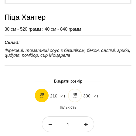
Піца Хантер
30 см - 520 грамм ; 40 см - 840 грамм
Склад:
Фірмовий томатний соус з базиліком, бекон, салямі, гриби,
цибуля, помідор, сир Моцарела
Вибрати розмір
30
40
210
300
ГРН
ГРН
см
см
Кількість